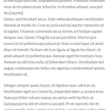
scelerisque ultricies. Suspendisse potenti. Phasellus interdum
risus at mi ullamcorper lobortis. In et metus aliquet, suscipit
leo.[/quote]
Donec sed tincidunt lacus. Duis vehicula aliquam vestibulum.
Aenean at mollis mi. Cras ac urna sed nisi auctor venenatis ut
id sapien. Vivamus commodo lacus lorem, a tristique sapien
tempus non. Donec fringilla cursus porttitor. Morbi quis
massa id mi pellentesque placerat. Nam scelerisque sit amet
diam id blandit. Nullam ultrices ligula at ligula tincidunt, sit
amet aliquet mi pellentesque. Aenean eget fermentum risus.
Aenean eu ultricies nulla, id bibendum libero. Vestibulum dui
augue, malesuada nec tellus vel, egestas condimentum ipsum.
Vestibulum ut.
Integer semper quam turpis, id dapibus nunc ultrices at.
Vestibulum eget orci lobortis, imperdiet diam a, ornare eros.
Nam porttitor rutrum massa, eu varius velit facilisis at.
Quisque porta elit et viverra suscipit. Proin laoreet, nisl et
auctor mollis, felis sapien aliquet felis, nec facilisis tellus enim