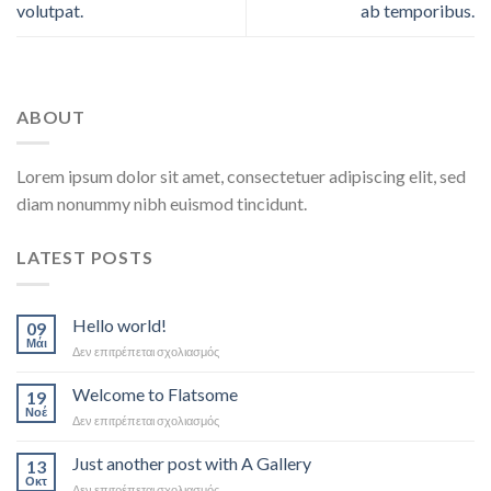
volutpat.
ab temporibus.
ABOUT
Lorem ipsum dolor sit amet, consectetuer adipiscing elit, sed
diam nonummy nibh euismod tincidunt.
LATEST POSTS
Hello world!
09
Μάι
στο
Δεν επιτρέπεται σχολιασμός
Hello
world!
Welcome to Flatsome
19
Νοέ
στο
Δεν επιτρέπεται σχολιασμός
Welcome
to
Just another post with A Gallery
13
Flatsome
Οκτ
στο
Δεν επιτρέπεται σχολιασμός