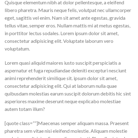
Quisque elementum nibh at dolor pellentesque, a eleifend
libero pharetra. Mauris neque felis, volutpat nec ullamcorper
eget, sagittis vel enim. Nam sit amet ante egestas, gravida
tellus vitae, semper eros. Nullam mattis mi at metus egestas,
in porttitor lectus sodales. Lorem ipsum dolor sit amet,
consectetur adipisicing elit. Voluptate laborum vero
voluptatum.
Lorem quasi aliquid maiores iusto suscipit perspiciatis a
aspernatur et fuga repudiandae deleniti excepturi nesciunt
animi reprehenderit similique sit. ipsum dolor sit amet,
consectetur adipisicing elit. Qui at laborum nulla quae
quibusdam molestias earum suscipit dolorum debitis hic sint
asperiores maxime deserunt neque explicabo molestiae
autem totam illum?
[quote class=””]Maecenas semper aliquam massa. Praesent
pharetra sem vitae nisi eleifend molestie. Aliquam molestie