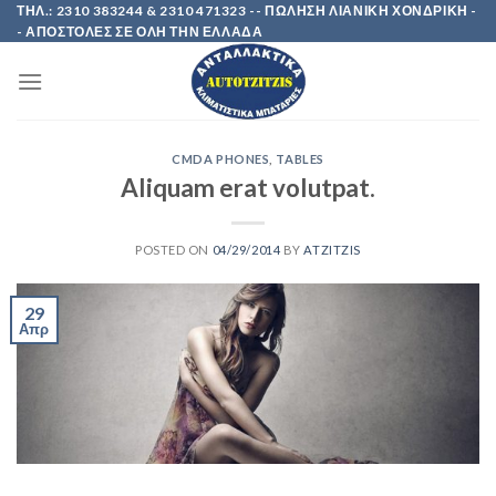
Skip
ΤΗΛ.: 2310 383244 & 2310 471323 -- ΠΩΛΗΣΗ ΛΙΑΝΙΚΗ ΧΟΝΔΡΙΚΗ -
- ΑΠΟΣΤΟΛΕΣ ΣΕ ΟΛΗ ΤΗΝ ΕΛΛΑΔΑ
to
content
CMDA PHONES
,
TABLES
Aliquam erat volutpat.
POSTED ON
04/29/2014
BY
ATZITZIS
29
Απρ