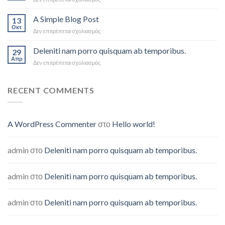
Just
another
A Simple Blog Post
13
post
Οκτ
στο
Δεν επιτρέπεται σχολιασμός
with
A
A
Simple
Deleniti nam porro quisquam ab temporibus.
Gallery
29
Blog
Απρ
στο
Δεν επιτρέπεται σχολιασμός
Post
Deleniti
nam
porro
RECENT COMMENTS
quisquam
ab
temporibus.
A WordPress Commenter
στο
Hello world!
admin
στο
Deleniti nam porro quisquam ab temporibus.
admin
στο
Deleniti nam porro quisquam ab temporibus.
admin
στο
Deleniti nam porro quisquam ab temporibus.