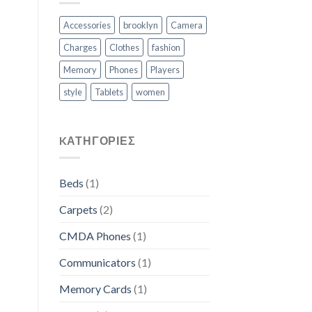
Accessories
brooklyn
Camera
Charges
Clothes
fashion
Memory
Phones
Players
style
Tablets
women
KΑΤΗΓΟΡΊΕΣ
Beds
(1)
Carpets
(2)
CMDA Phones
(1)
Communicators
(1)
Memory Cards
(1)