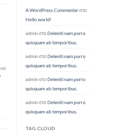
temporibus.
A WordPress Commenter
στο
Hello world!
admin
στο
Deleniti nam porro
quisquam ab temporibus.
admin
στο
Deleniti nam porro
quisquam ab temporibus.
 mi
e
admin
στο
Deleniti nam porro
quisquam ab temporibus.
admin
στο
Deleniti nam porro
quisquam ab temporibus.
TAG CLOUD