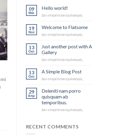
Hello world!
09
Μάι
στο
Δεν επιτρέπεται σχολιασμός
Hello
world!
Welcome to Flatsome
19
Νοέ
στο
Δεν επιτρέπεται σχολιασμός
Welcome
to
Just another post with A
13
Flatsome
Οκτ
Gallery
στο
Δεν επιτρέπεται σχολιασμός
Just
another
A Simple Blog Post
13
post
Οκτ
 mi
στο
Δεν επιτρέπεται σχολιασμός
with
A
A
e
Simple
Deleniti nam porro
Gallery
29
Blog
Απρ
quisquam ab
Post
temporibus.
στο
Δεν επιτρέπεται σχολιασμός
Deleniti
nam
porro
RECENT COMMENTS
quisquam
ab