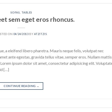
SOFAS
,
TABLES
eet sem eget eros rhoncus.
STED ON
04/24/2013
BY
ATZITZIS
, a eleifend libero pharetra. Mauris neque felis, volutpat nec
amet ante egestas, gravida tellus vitae, semper eros. Nullam mattis
. Lorem ipsum dolor sit amet, consectetur adipisicing elit. Voluptat
id […]
CONTINUE READING
→