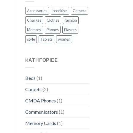
Accessories
brooklyn
Camera
Charges
Clothes
fashion
Memory
Phones
Players
style
Tablets
women
KΑΤΗΓΟΡΊΕΣ
Beds
(1)
Carpets
(2)
CMDA Phones
(1)
Communicators
(1)
Memory Cards
(1)