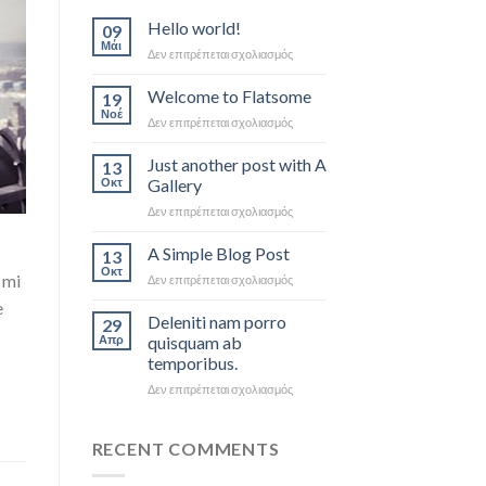
Hello world!
09
Μάι
στο
Δεν επιτρέπεται σχολιασμός
Hello
world!
Welcome to Flatsome
19
Νοέ
στο
Δεν επιτρέπεται σχολιασμός
Welcome
to
Just another post with A
13
Flatsome
Οκτ
Gallery
στο
Δεν επιτρέπεται σχολιασμός
Just
another
A Simple Blog Post
13
post
Οκτ
 mi
στο
Δεν επιτρέπεται σχολιασμός
with
A
A
e
Simple
Deleniti nam porro
Gallery
29
Blog
Απρ
quisquam ab
Post
temporibus.
στο
Δεν επιτρέπεται σχολιασμός
Deleniti
nam
porro
RECENT COMMENTS
quisquam
ab