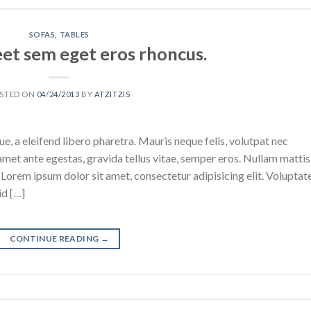
SOFAS
,
TABLES
eet sem eget eros rhoncus.
STED ON
04/24/2013
BY
ATZITZIS
, a eleifend libero pharetra. Mauris neque felis, volutpat nec
amet ante egestas, gravida tellus vitae, semper eros. Nullam mattis
. Lorem ipsum dolor sit amet, consectetur adipisicing elit. Voluptat
id […]
CONTINUE READING
→