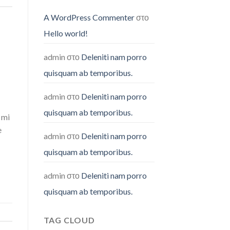
temporibus.
A WordPress Commenter
στο
Hello world!
admin
στο
Deleniti nam porro
quisquam ab temporibus.
admin
στο
Deleniti nam porro
quisquam ab temporibus.
 mi
e
admin
στο
Deleniti nam porro
quisquam ab temporibus.
admin
στο
Deleniti nam porro
quisquam ab temporibus.
TAG CLOUD