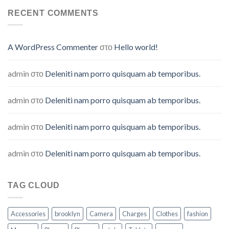
nam
porro
RECENT COMMENTS
quisquam
ab
temporibus.
A WordPress Commenter
στο
Hello world!
admin
στο
Deleniti nam porro quisquam ab temporibus.
admin
στο
Deleniti nam porro quisquam ab temporibus.
admin
στο
Deleniti nam porro quisquam ab temporibus.
admin
στο
Deleniti nam porro quisquam ab temporibus.
TAG CLOUD
Accessories
brooklyn
Camera
Charges
Clothes
fashion