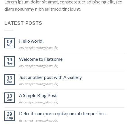
Lorem ipsum dolor sit amet, consectetuer adipiscing elit, sed
diam nonummy nibh euismod tincidunt.
LATEST POSTS
Hello world!
09
Μάι
στο
Δεν επιτρέπεται σχολιασμός
Hello
world!
Welcome to Flatsome
19
Νοέ
στο
Δεν επιτρέπεται σχολιασμός
Welcome
to
Just another post with A Gallery
13
Flatsome
Οκτ
στο
Δεν επιτρέπεται σχολιασμός
Just
another
A Simple Blog Post
13
post
Οκτ
στο
Δεν επιτρέπεται σχολιασμός
with
A
A
Simple
Deleniti nam porro quisquam ab temporibus.
Gallery
29
Blog
Απρ
στο
Δεν επιτρέπεται σχολιασμός
Post
Deleniti