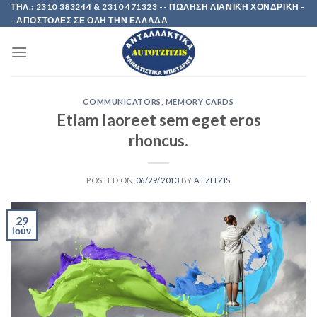
Skip
ΤΗΛ.: 2310 383244 & 2310 471323 -- ΠΩΛΗΣΗ ΛΙΑΝΙΚΗ ΧΟΝΔΡΙΚΗ -
- ΑΠΟΣΤΟΛΕΣ ΣΕ ΟΛΗ ΤΗΝ ΕΛΛΑΔΑ
to
content
COMMUNICATORS
,
MEMORY CARDS
Etiam laoreet sem eget eros
rhoncus.
POSTED ON
06/29/2013
BY
ATZITZIS
29
Ιούν