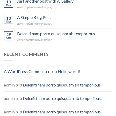
Just another post with A Gallery
13
Flatsome
Οκτ
στο
Δεν επιτρέπεται σχολιασμός
Just
another
A Simple Blog Post
13
post
Οκτ
στο
Δεν επιτρέπεται σχολιασμός
with
A
A
Simple
Deleniti nam porro quisquam ab temporibus.
Gallery
29
Blog
Απρ
στο
Δεν επιτρέπεται σχολιασμός
Post
Deleniti
nam
porro
RECENT COMMENTS
quisquam
ab
temporibus.
A WordPress Commenter
στο
Hello world!
admin
στο
Deleniti nam porro quisquam ab temporibus.
admin
στο
Deleniti nam porro quisquam ab temporibus.
admin
στο
Deleniti nam porro quisquam ab temporibus.