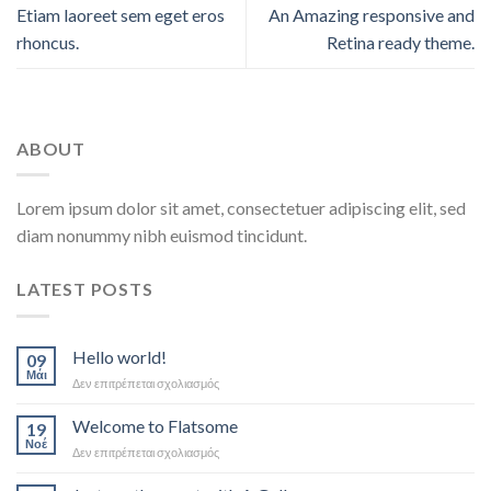
Etiam laoreet sem eget eros
An Amazing responsive and
rhoncus.
Retina ready theme.
ABOUT
Lorem ipsum dolor sit amet, consectetuer adipiscing elit, sed
diam nonummy nibh euismod tincidunt.
LATEST POSTS
Hello world!
09
Μάι
στο
Δεν επιτρέπεται σχολιασμός
Hello
world!
Welcome to Flatsome
19
Νοέ
στο
Δεν επιτρέπεται σχολιασμός
Welcome
to