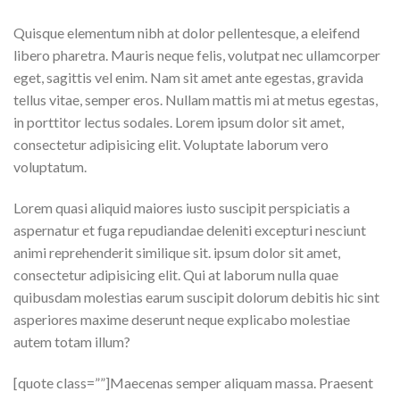
Quisque elementum nibh at dolor pellentesque, a eleifend
libero pharetra. Mauris neque felis, volutpat nec ullamcorper
eget, sagittis vel enim. Nam sit amet ante egestas, gravida
tellus vitae, semper eros. Nullam mattis mi at metus egestas,
in porttitor lectus sodales. Lorem ipsum dolor sit amet,
consectetur adipisicing elit. Voluptate laborum vero
voluptatum.
Lorem quasi aliquid maiores iusto suscipit perspiciatis a
aspernatur et fuga repudiandae deleniti excepturi nesciunt
animi reprehenderit similique sit. ipsum dolor sit amet,
consectetur adipisicing elit. Qui at laborum nulla quae
quibusdam molestias earum suscipit dolorum debitis hic sint
asperiores maxime deserunt neque explicabo molestiae
autem totam illum?
[quote class=””]Maecenas semper aliquam massa. Praesent