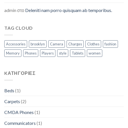
admin
στο
Deleniti nam porro quisquam ab temporibus.
TAG CLOUD
Accessories
brooklyn
Camera
Charges
Clothes
fashion
Memory
Phones
Players
style
Tablets
women
KΑΤΗΓΟΡΊΕΣ
Beds
(1)
Carpets
(2)
CMDA Phones
(1)
Communicators
(1)