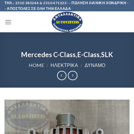
Skip
ΤΗΛ.: 2310 383244 & 2310 471323 -- ΠΩΛΗΣΗ ΛΙΑΝΙΚΗ ΧΟΝΔΡΙΚΗ -
- ΑΠΟΣΤΟΛΕΣ ΣΕ ΟΛΗ ΤΗΝ ΕΛΛΑΔΑ
to
content
Mercedes C-Class,E-Class,SLK
HOME
/
ΗΛΕΚΤΡΙΚΑ
/
ΔΥΝΑΜΟ