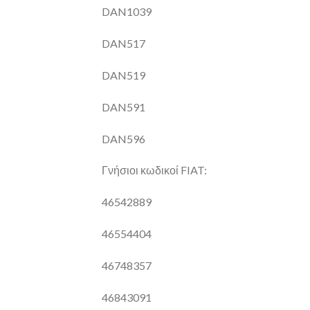
DAN1039
DAN517
DAN519
DAN591
DAN596
Γνήσιοι κωδικοί FIAT:
46542889
46554404
46748357
46843091