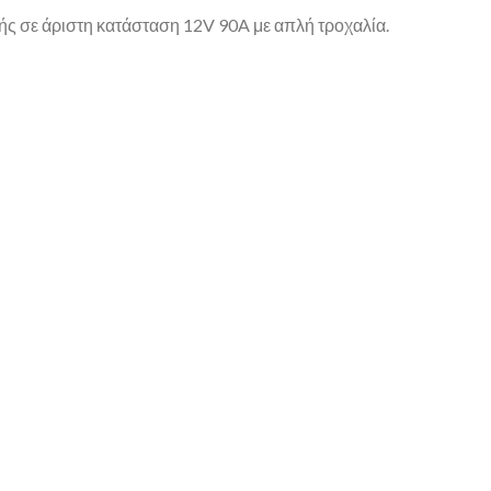
ής σε άριστη κατάσταση 12V 90A με απλή τροχαλία.