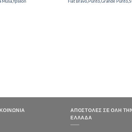
a Musa,Ypsilon
Fiat Bravo,Punto,Grande Punto,St
ΙΚΟΙΝΩΝΊΑ
ΑΠΟΣΤΟΛΈΣ ΣΕ ΌΛΗ ΤΗ
ΕΛΛΆΔΑ