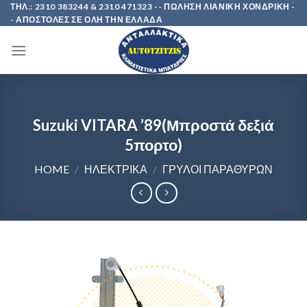
Skip
ΤΗΛ.: 2310 383244 & 2310 471323 -- ΠΩΛΗΣΗ ΛΙΑΝΙΚΗ ΧΟΝΔΡΙΚΗ -
- ΑΠΟΣΤΟΛΕΣ ΣΕ ΟΛΗ ΤΗΝ ΕΛΛΑΔΑ
to
content
Suzuki VITARA ’89(Μπροστά δεξιά
5πορτο)
HOME
/
ΗΛΕΚΤΡΙΚΑ
/
ΓΡΥΛΟΙ ΠΑΡΑΘΥΡΩΝ