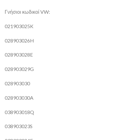
Γνήσιοι κωδικοί VW:
021903025K
028903026H
028903028E
028903029G
028903030
028903030A
038903018Q
038903023S