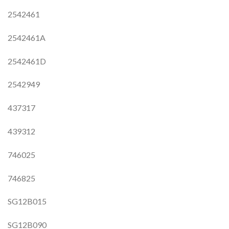
2542461
2542461A
2542461D
2542949
437317
439312
746025
746825
SG12B015
SG12B090