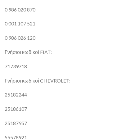
0 986 020 870
0 001 107 521
0 986 026 120
Γνήσιοι κωδικοί FIAT:
71739718
Γνήσιοι κωδικοί CHEVROLET:
25182244
25186107
25187957
55578921