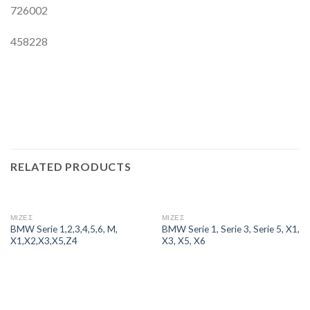
726002
458228
RELATED PRODUCTS
ΜΙΖΕΣ
ΜΙΖΕΣ
BMW Serie 1,2,3,4,5,6, M,
BMW Serie 1, Serie 3, Serie 5, X1,
X1,X2,X3,X5,Z4
X3, X5, X6