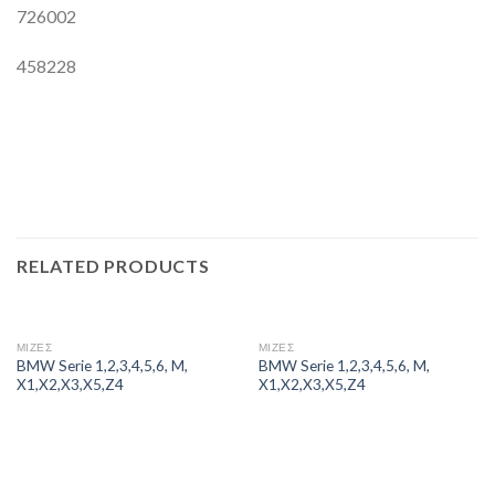
726002
458228
RELATED PRODUCTS
ΜΙΖΕΣ
ΜΙΖΕΣ
BMW Serie 1,2,3,4,5,6, M,
BMW Serie 1,2,3,4,5,6, M,
X1,X2,X3,X5,Z4
X1,X2,X3,X5,Z4