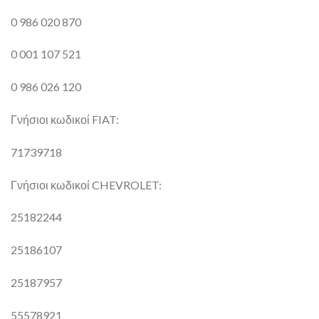
0 986 020 870
0 001 107 521
0 986 026 120
Γνήσιοι κωδικοί FIAT:
71739718
Γνήσιοι κωδικοί CHEVROLET:
25182244
25186107
25187957
55578921