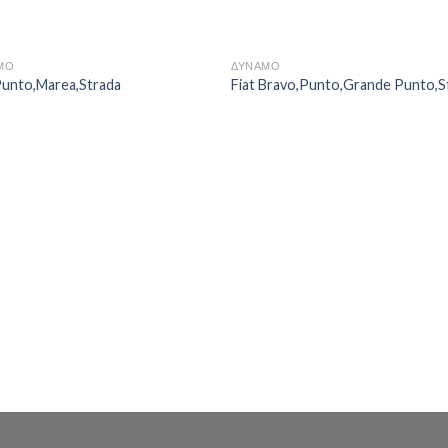
ΜΟ
ΔΥΝΑΜΟ
Punto,Marea,Strada
Fiat Bravo,Punto,Grande Punto,St