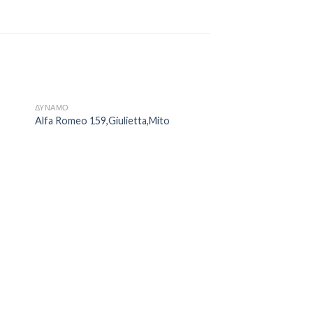
ΔΥΝΑΜΟ
Alfa Romeo 159,Giulietta,Mito
ΔΥΝΑΜΟ
Fiat Bravo,Punto,Gr