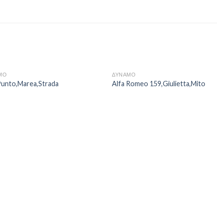
ΜΟ
ΔΥΝΑΜΟ
Punto,Marea,Strada
Alfa Romeo 159,Giulietta,Mito