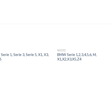
Σ
ΜΙΖΕΣ
erie 1, Serie 3, Serie 5, X1, X3,
BMW Serie 1,2,3,4,5,6, M,
6
X1,X2,X3,X5,Z4