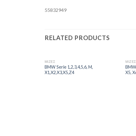
55832949
RELATED PRODUCTS
ΜΙΖΕΣ
ΜΙΖΕ
BMW Serie 1,2,3,4,5,6, M,
BMW S
X1,X2,X3,X5,Z4
X5, X