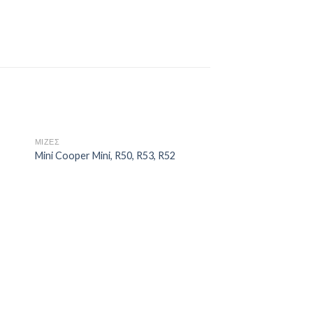
ΜΙΖΕΣ
ΜΙΖΕΣ
BMW Serie 1,2,3,4,5,
Mini Cooper Mini, R50, R53, R52
X1,X2,X3,X5,Z4