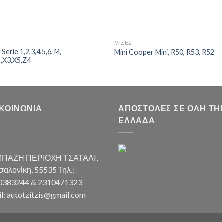
Σ
ΜΙΖΕΣ
erie 1,2,3,4,5,6, M,
Mini Cooper Mini, R50, R53, R52
,X3,X5,Z4
ΙΚΟΙΝΩΝΊΑ
ΑΠΟΣΤΟΛΈΣ ΣΕ ΌΛΗ ΤΗ
ΕΛΛΆΔΑ
ΠΑΖΗ ΠΕΡΙΟΧΗ ΤΣΑΤΑΛI,
αλονίκη, 55535 Τηλ.:
0383244 & 2310471323
l: autotzitzis@gmail.com