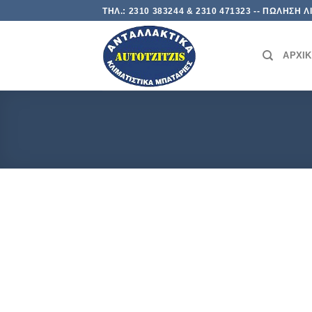
Skip
ΤΗΛ.: 2310 383244 & 2310 471323 -- ΠΩΛΗΣΗ
to
content
ΑΡΧΙ