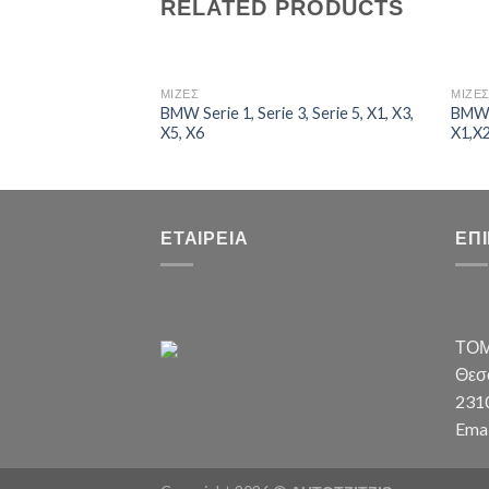
RELATED PRODUCTS
ΜΙΖΕΣ
ΜΙΖΕ
BMW Serie 1, Serie 3, Serie 5, X1, X3,
BMW S
X5, X6
X1,X2
ΕΤΑΙΡΕΊΑ
ΕΠ
ΤΟΜ
Θεσσ
231
Emai