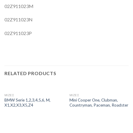
02Z911023M
02Z911023N
02Z911023P
RELATED PRODUCTS
ΜΙΖΕΣ
ΜΙΖΕΣ
BMW Serie 1,2,3,4,5,6, M,
Mini Cooper One, Clubman,
X1,X2,X3,X5,Z4
Countryman, Paceman, Roadster