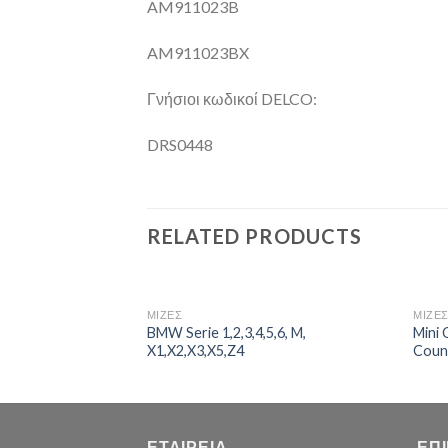
AM911023B
AM911023BX
Γνήσιοι κωδικοί DELCO:
DRS0448
RELATED PRODUCTS
ΜΙΖΕΣ
ΜΙΖΕ
BMW Serie 1,2,3,4,5,6, M,
Mini 
X1,X2,X3,X5,Z4
Coun
ΕΤΑΙΡΕΊΑ
ΕΠ