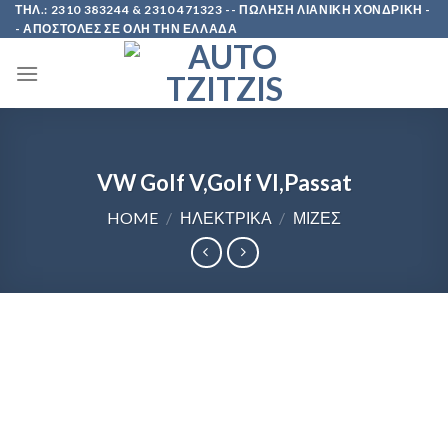
Skip
ΤΗΛ.: 2310 383244 & 2310 471323 -- ΠΩΛΗΣΗ ΛΙΑΝΙΚΗ ΧΟΝΔΡΙΚΗ -
- ΑΠΟΣΤΟΛΕΣ ΣΕ ΟΛΗ ΤΗΝ ΕΛΛΑΔΑ
to
content
VW Golf V,Golf VI,Passat
HOME
/
ΗΛΕΚΤΡΙΚΑ
/
ΜΙΖΕΣ