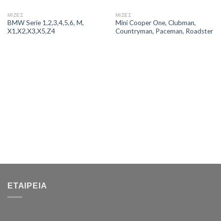
ΜΙΖΕΣ
ΜΙΖΕΣ
BMW Serie 1,2,3,4,5,6, M,
Mini Cooper One, Clubman,
X1,X2,X3,X5,Z4
Countryman, Paceman, Roadster
ΕΤΑΙΡΕΊΑ