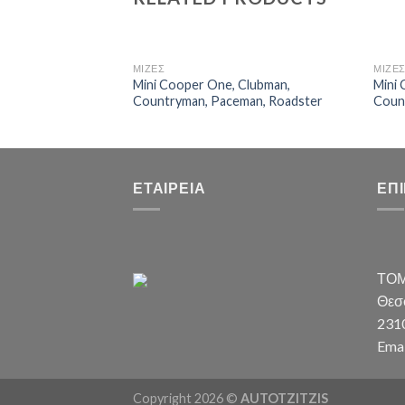
ΜΙΖΕΣ
ΜΙΖΕ
Mini Cooper One, Clubman,
Mini 
Countryman, Paceman, Roadster
Coun
ΕΤΑΙΡΕΊΑ
ΕΠ
ΤΟΜ
Θεσσ
231
Emai
Copyright 2026 ©
AUTOTZITZIS