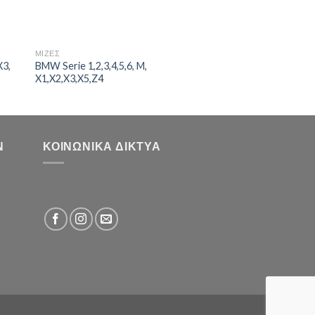
ΜΙΖΕΣ
ΜΙΖΕΣ
X3,
BMW Serie 1,2,3,4,5,6, M,
BMW Serie 1,2,3,4,5,
X1,X2,X3,X5,Z4
X1,X2,X3,X5,Z4
Ν
ΚΟΙΝΩΝΙΚΆ ΔΊΚΤΥΑ