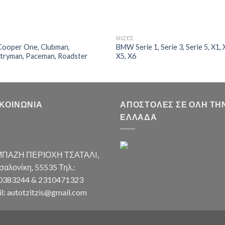
Σ
ΜΙΖΕΣ
Cooper One, Clubman,
BMW Serie 1, Serie 3, Serie 5, X1, 
tryman, Paceman, Roadster
X5, X6
ΙΚΟΙΝΩΝΊΑ
ΑΠΟΣΤΟΛΈΣ ΣΕ ΌΛΗ ΤΗ
ΕΛΛΆΔΑ
ΠΑΖΗ ΠΕΡΙΟΧΗ ΤΣΑΤΑΛI,
αλονίκη, 55535 Τηλ.:
0383244 & 2310471323
l: autotzitzis@gmail.com