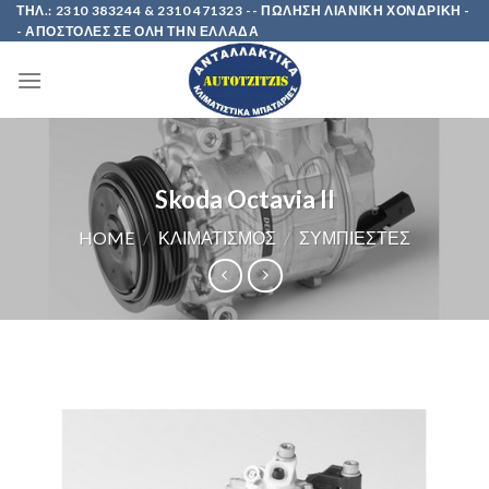
Skip
ΤΗΛ.: 2310 383244 & 2310 471323 -- ΠΩΛΗΣΗ ΛΙΑΝΙΚΗ ΧΟΝΔΡΙΚΗ -
- ΑΠΟΣΤΟΛΕΣ ΣΕ ΟΛΗ ΤΗΝ ΕΛΛΑΔΑ
to
content
Skoda Octavia II
HOME
/
ΚΛΙΜΑΤΙΣΜΟΣ
/
ΣΥΜΠΙΕΣΤΕΣ