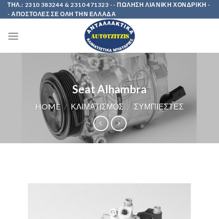
Skip
ΤΗΛ.: 2310 383244 & 2310 471323 -- ΠΩΛΗΣΗ ΛΙΑΝΙΚΗ ΧΟΝΔΡΙΚΗ -
- ΑΠΟΣΤΟΛΕΣ ΣΕ ΟΛΗ ΤΗΝ ΕΛΛΑΔΑ
to
content
Seat Alhambra
HOME
/
ΚΛΙΜΑΤΙΣΜΟΣ
/
ΣΥΜΠΙΕΣΤΕΣ