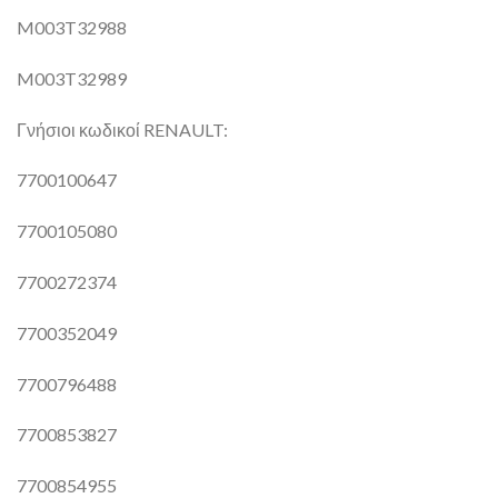
M003T32988
M003T32989
Γνήσιοι κωδικοί RENAULT:
7700100647
7700105080
7700272374
7700352049
7700796488
7700853827
7700854955