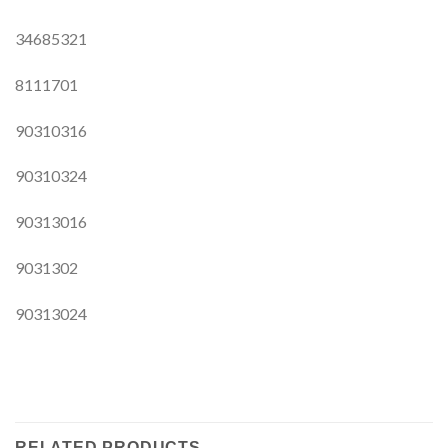
34685321
8111701
90310316
90310324
90313016
9031302
90313024
RELATED PRODUCTS