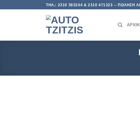
Skip
ΤΗΛ.: 2310 383244 & 2310 471323 -- ΠΩΛΗΣΗ
to
content
ΑΡΧΙ