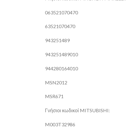
063521070470
63521070470
943251489
943251489010
944280164010
MSN2012
MSR671
Γνήσιοι κωδικοί MITSUBISHI:
M003T32986