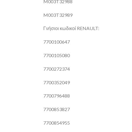
M003T32988
M003T32989
Γνήσιοι κωδικοί RENAULT:
7700100647
7700105080
7700272374
7700352049
7700796488
7700853827
7700854955