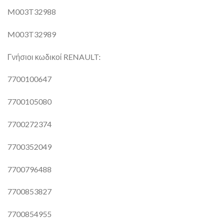
M003T32988
M003T32989
Γνήσιοι κωδικοί RENAULT:
7700100647
7700105080
7700272374
7700352049
7700796488
7700853827
7700854955