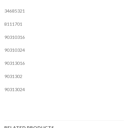
34685321
8111701
90310316
90310324
90313016
9031302
90313024
RELATED PRODUCTS