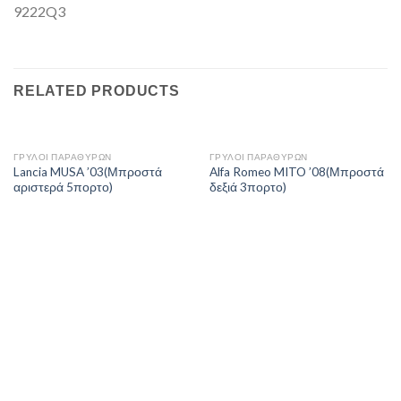
9222Q3
RELATED PRODUCTS
ΓΡΥΛΟΙ ΠΑΡΑΘΥΡΩΝ
ΓΡΥΛΟΙ ΠΑΡΑΘΥΡΩΝ
Lancia MUSA ’03(Μπροστά
Alfa Romeo MITO ’08(Μπροστά
αριστερά 5πορτο)
δεξιά 3πορτο)