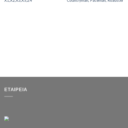
X1,X2,X3,X5,Z4
Countryman, Paceman, Roadster
ΕΤΑΙΡΕΊΑ