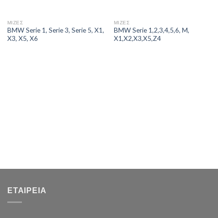
ΜΙΖΕΣ
ΜΙΖΕΣ
BMW Serie 1, Serie 3, Serie 5, X1,
BMW Serie 1,2,3,4,5,6, M,
X3, X5, X6
X1,X2,X3,X5,Z4
ΕΤΑΙΡΕΊΑ