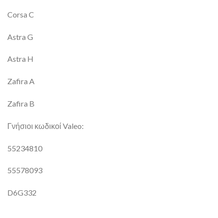
Corsa C
Astra G
Astra H
Zafira A
Zafira B
Γνήσιοι κωδικοί Valeo:
55234810
55578093
D6G332