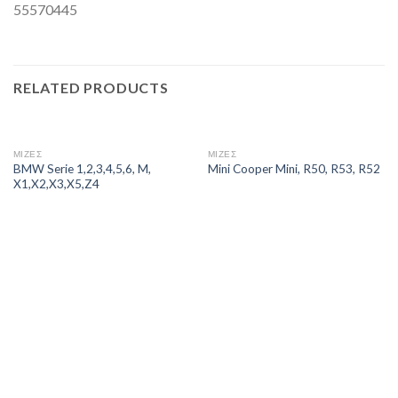
55570445
RELATED PRODUCTS
ΜΙΖΕΣ
ΜΙΖΕΣ
BMW Serie 1,2,3,4,5,6, M,
Mini Cooper Mini, R50, R53, R52
X1,X2,X3,X5,Z4