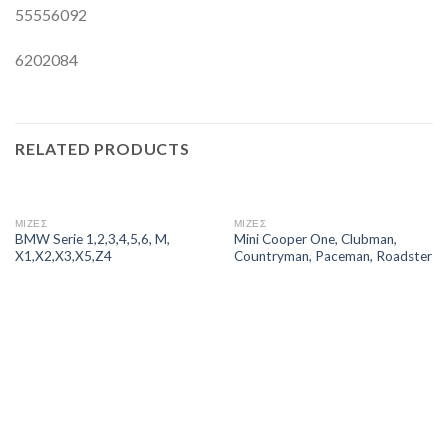
55556092
6202084
RELATED PRODUCTS
ΜΙΖΕΣ
ΜΙΖΕΣ
BMW Serie 1,2,3,4,5,6, M,
Mini Cooper One, Clubman,
X1,X2,X3,X5,Z4
Countryman, Paceman, Roadster