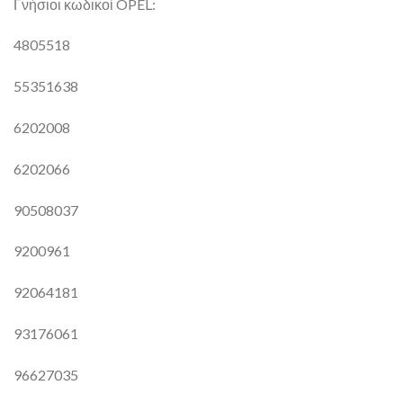
Γνήσιοι κωδικοί OPEL:
4805518
55351638
6202008
6202066
90508037
9200961
92064181
93176061
96627035