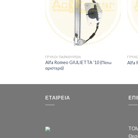
ΓΡΥΛΟΙ ΠΑΡΑΘΥΡΩΝ
ΓΡΥΛ
Alfa Romeo GIULIETTA ’10 (Πίσω
Alfa 
αριστερά)
ΕΤΑΙΡΕΊΑ
ΕΠ
ΤΟΜ
Θεσσ