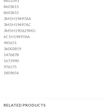
8603393
8603615
8603655
3M5H19497AA
3M5H19497AC
3M5H19D629MG
6C1H19497AA
945651
36002859
1476878
1673990
976575
1809656
RELATED PRODUCTS