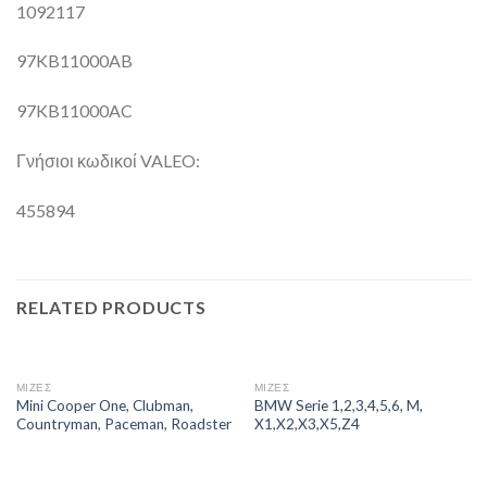
1092117
97KB11000AB
97KB11000AC
Γνήσιοι κωδικοί VALEO:
455894
RELATED PRODUCTS
ΜΙΖΕΣ
ΜΙΖΕΣ
Mini Cooper One, Clubman,
BMW Serie 1,2,3,4,5,6, M,
Countryman, Paceman, Roadster
X1,X2,X3,X5,Z4