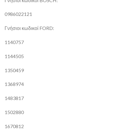
Γνήσιοι κωδικοί BOSCH:
0986022121
Γνήσιοι κωδικοί FORD:
1140757
1144505
1350459
1368974
1483817
1502880
1670812