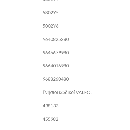
5802Y5
5802Y6
9640825280
9646679980
9664016980
9688268480
Γνήσιοι κωδικοί VALEO:
438133
455982