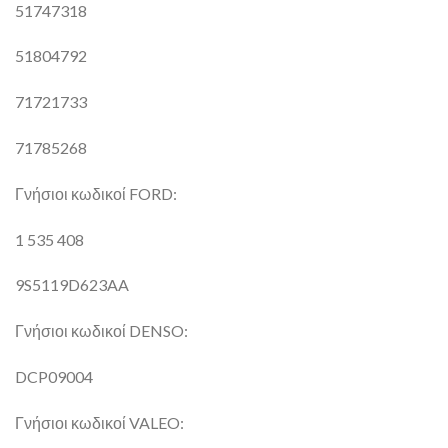
51747318
51804792
71721733
71785268
Γνήσιοι κωδικοί FORD:
1 535 408
9S5119D623AA
Γνήσιοι κωδικοί DENSO:
DCP09004
Γνήσιοι κωδικοί VALEO: