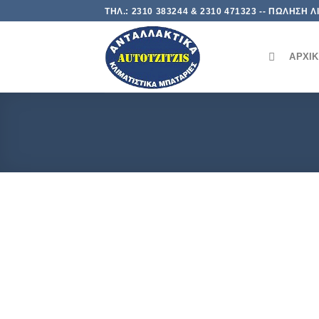
Skip
ΤΗΛ.: 2310 383244 & 2310 471323 -- ΠΩΛΗΣΗ
to
content
ΑΡΧΙ