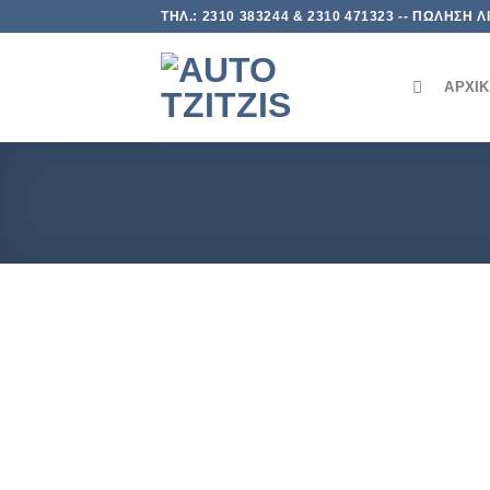
Skip
ΤΗΛ.: 2310 383244 & 2310 471323 -- ΠΩΛΗΣΗ
to
content
ΑΡΧΙ