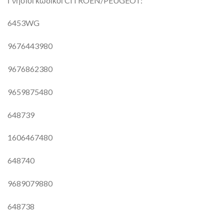
Γνήσιοι κωδικοί CITROEN/PEUGEOT:
6453WG
9676443980
9676862380
9659875480
648739
1606467480
648740
9689079880
648738