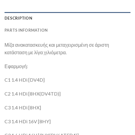
DESCRIPTION
PARTS INFORMATION
Μίζα ανακατασκευής και μεταχειρισμένη σε άριστη
κατάσταση με λίγα χιλιόμετρα.
Εφαρμογή:
C1 1.4 HDi [DV4D]
C2 1.4 HDi [8HX(DV4TD)]
C3 1.4 HDi [8HX]
C3 1.4 HDi 16V [8HY]