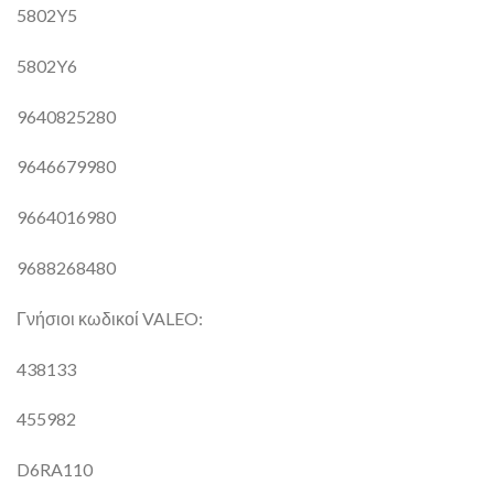
5802Y5
5802Y6
9640825280
9646679980
9664016980
9688268480
Γνήσιοι κωδικοί VALEO:
438133
455982
D6RA110