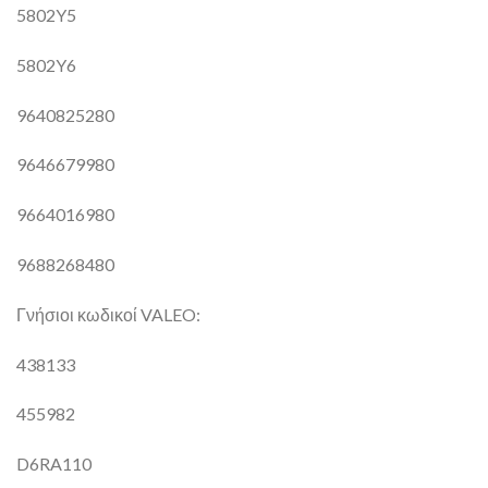
5802Y5
5802Y6
9640825280
9646679980
9664016980
9688268480
Γνήσιοι κωδικοί VALEO:
438133
455982
D6RA110