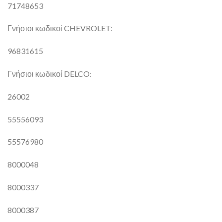
71748653
Γνήσιοι κωδικοί CHEVROLET:
96831615
Γνήσιοι κωδικοί DELCO:
26002
55556093
55576980
8000048
8000337
8000387