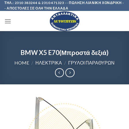
Skip
ΤΗΛ.: 2310 383244 & 2310 471323 -- ΠΩΛΗΣΗ ΛΙΑΝΙΚΗ ΧΟΝΔΡΙΚΗ -
- ΑΠΟΣΤΟΛΕΣ ΣΕ ΟΛΗ ΤΗΝ ΕΛΛΑΔΑ
to
content
BMW X5 E70(Μπροστά δεξιά)
HOME
/
ΗΛΕΚΤΡΙΚΑ
/
ΓΡΥΛΟΙ ΠΑΡΑΘΥΡΩΝ