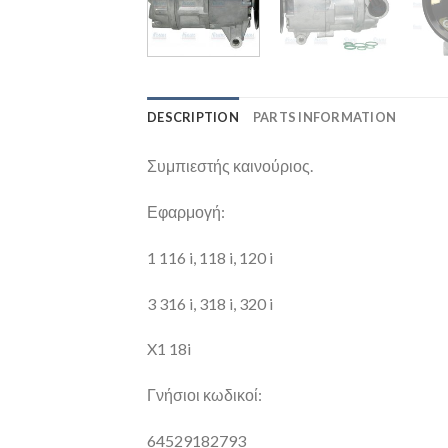
DESCRIPTION
PARTS INFORMATION
Συμπιεστής καινούριος.
Εφαρμογή:
1 116 i, 118 i, 120 i
3 316 i, 318 i, 320 i
X1 18i
Γνήσιοι κωδικοί:
64529182793