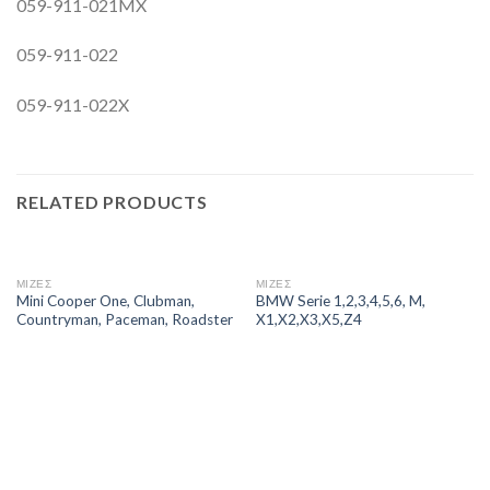
059-911-021MX
059-911-022
059-911-022X
RELATED PRODUCTS
ΜΙΖΕΣ
ΜΙΖΕΣ
Mini Cooper One, Clubman,
BMW Serie 1,2,3,4,5,6, M,
Countryman, Paceman, Roadster
X1,X2,X3,X5,Z4